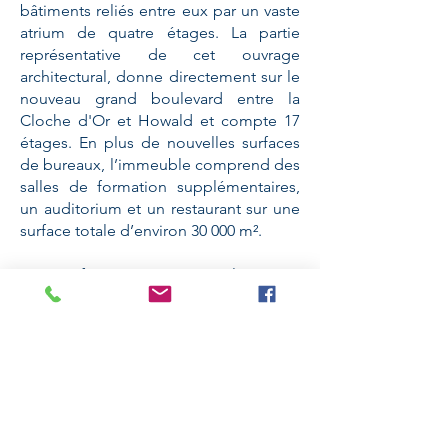
bâtiments reliés entre eux par un vaste
atrium de quatre étages. La partie
représentative de cet ouvrage
architectural, donne directement sur le
nouveau grand boulevard entre la
Cloche d'Or et Howald et compte 17
étages. En plus de nouvelles surfaces
de bureaux, l’immeuble comprend des
salles de formation supplémentaires,
un auditorium et un restaurant sur une
surface totale d’environ 30 000 m².
Un certificat BREEAM avec le niveau
"Very Good" a été obtenu.
Nos prestations
Conseil en développement
durable + certification