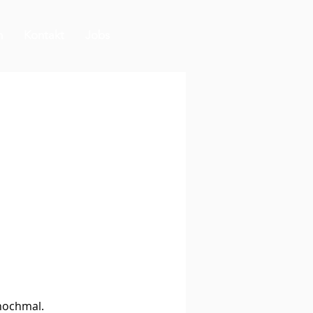
m
Kontakt
Jobs
 nochmal.