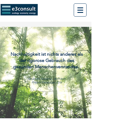
Nachhaltigkeit ist nichts anderes als
der rigorose Gebrauch des
gesunden Menschenverstandes.
Alejandro Aravena - Architekt
Pritzker Preisträger 2016