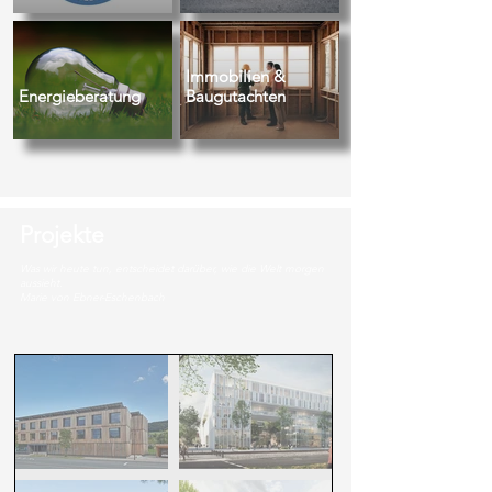
Immobilien &
Energieberatung
Baugutachten
Projekte
Was wir heute tun, entscheidet darüber, wie die Welt morgen
aussieht.
Marie von Ebner-Eschenbach