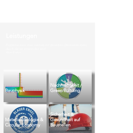
Leistungen
Probleme kann man niemals mit derselben Denkweise lösen,
durch die sie entstanden sind.
Albert Einstein
Nachhaltigkeit /
Bauphysik
Green Building
Sicherheit &
Materialökologie &
Gesundheit auf
Circular Economy
Baustellen