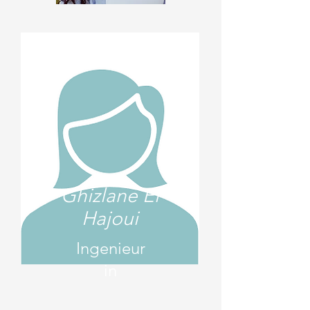
Ghizlane El
Hajoui
Ingenieur
in