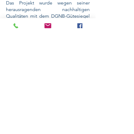
Das Projekt wurde wegen seiner
herausragenden nachhaltigen
Qualitäten mit dem DGNB-Gütesiegel
in PLATIN ausgezeichnet.
Unsere Leistungen
Nachhaltigkeitsberatung +
Zertifizierung
DGNB-Zertifizierung
Nachhaltigkeitsberatung
Erstellung der
Zertifizierungsnachweise
Materialökologie + Circular
Economy
Schadstoffberatung und
Materialkontrolle