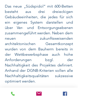
Das neue „Südspidol“ mit 600-Betten
besteht aus drei dreieckigen
Gebäudeeinheiten, die jedes für sich
ein eigenes System darstellen und
über Ver- und Entsorgungsebenen
zusammengeführt werden. Neben dem
neuen zukunftsweisenden
architektonischen Gesamtkonzept
wurden von dem Bauherrn bereits in
der Wettbewerbsphase auch hohe
Anforderungen bzgl. der
Nachhaltigkeit des Projektes definiert.
Anhand der DGNB-Kriterien sollen alle
Nachhaltigkeitsqualitäten sukzessive
optimiert werden.
Geplant ist eine DGNB-Zertifizierung
des Projektes mit dem Exzellenzniveau
„PLATIN“.