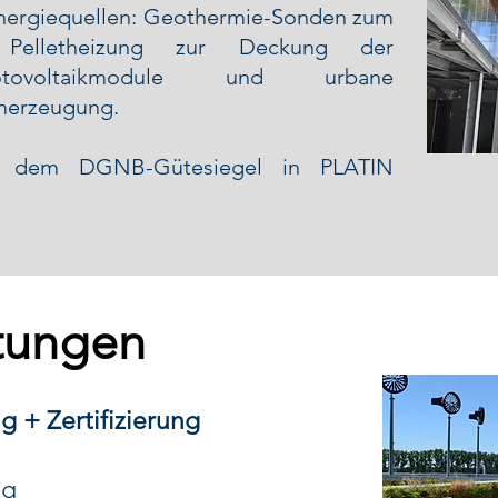
Energiequellen: Geothermie-Sonden zum
Pelletheizung zur Deckung der
hotovoltaikmodule und urbane
omerzeugung.
t dem DGNB-Gütesiegel in PLATIN
tungen
g + Zertifizierung
ng