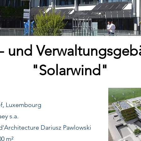
- und Verwaltungsge
"Solarwind"
f, Luxembourg
 s.a.
chitecture Dariusz Pawlowski
00 m²