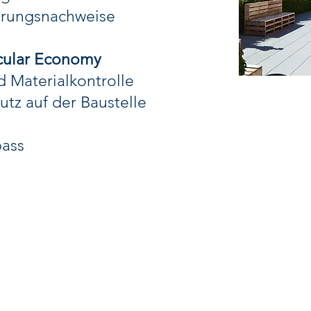
ierungsnachweise
rcular Economy
 Materialkontrolle
tz auf der Baustelle
pass
BACK TO TOP