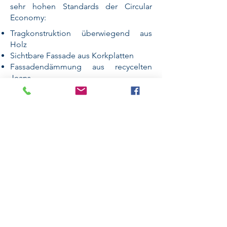
sehr hohen Standards der Circular
Economy:
Tragkonstruktion überwiegend aus
Holz
Sichtbare Fassade aus Korkplatten
Fassadendämmung aus recycelten
Jeans
Es wird die höchste Exzellenzstufe
"PLATIN" der DGNB-Zertifizierung
angestrebt.
Unsere Leistungen
Nachhaltigkeitsberatung +
Zertifizierung
DGNB-Zertifizierung
Nachhaltigkeitsberatung