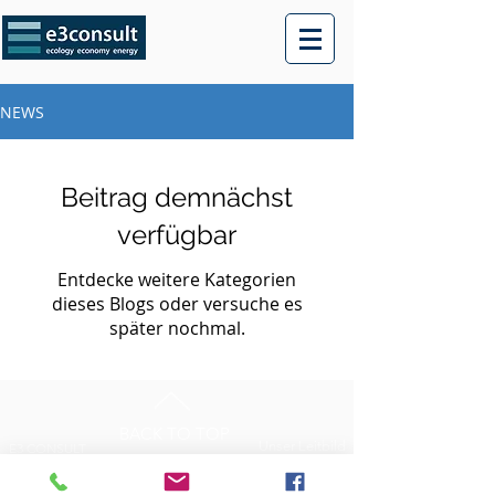
NEWS
Beitrag demnächst
verfügbar
Entdecke weitere Kategorien
dieses Blogs oder versuche es
später nochmal.
BACK TO TOP
Unser Leitbild
E3 CONSULT
Jobs
2, rue Haute
GDPR
L-6680 Mertert