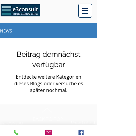
NEWS
Beitrag demnächst
verfügbar
Entdecke weitere Kategorien
dieses Blogs oder versuche es
später nochmal.
BACK TO TOP
Unser Leitbild
E3 CONSULT
Jobs
2, rue Haute
GDPR
L-6680 Mertert