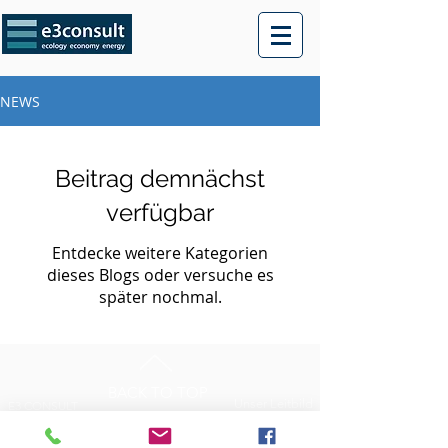
NEWS
Beitrag demnächst
verfügbar
Entdecke weitere Kategorien
dieses Blogs oder versuche es
später nochmal.
BACK TO TOP
Unser Leitbild
E3 CONSULT
Jobs
2, rue Haute
GDPR
L-6680 Mertert